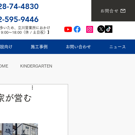
28-74-4830
ご相談・
お問合せ
見積依頼
2-595-9446
多いため、立川営業所におかけ
00～18:00（休 / 土日祝）】
設向け
施工事例
お問い合わせ
ニュース
HOME
KINDERGARTEN
家が営む