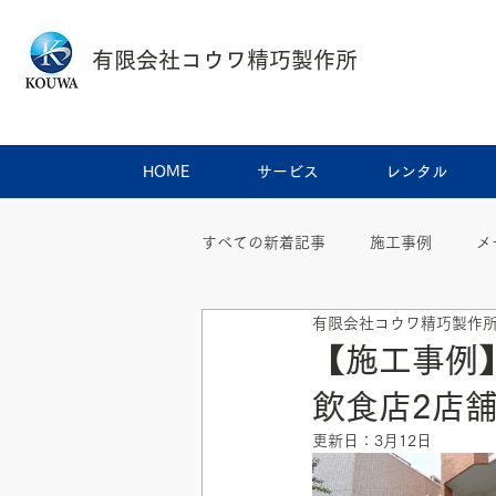
有限会社コウワ精巧製作所
HOME
サービス
レンタル
すべての新着記事
施工事例
メ
有限会社コウワ精巧製作
【施工事例
飲食店2店
更新日：
3月12日