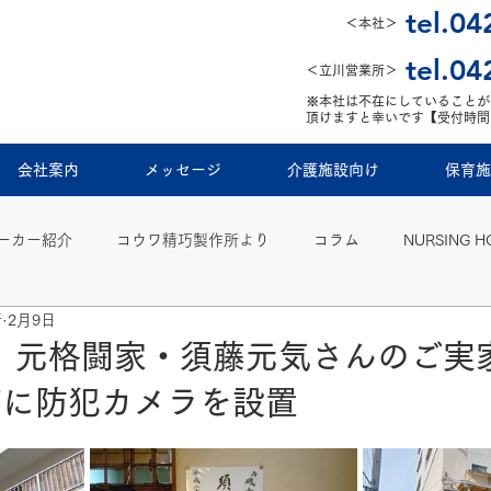
tel.04
＜本社＞
tel.04
＜立川営業所＞
※本社は不在にしていることが
頂けますと幸いです【受付時間 9:
会社案内
メッセージ
介護施設向け
保育施
ーカー紹介
コウワ精巧製作所より
コラム
NURSING 
所
2月9日
】元格闘家・須藤元気さんのご実
舗に防犯カメラを設置