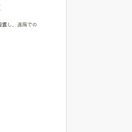
置
設置
し、遠隔での