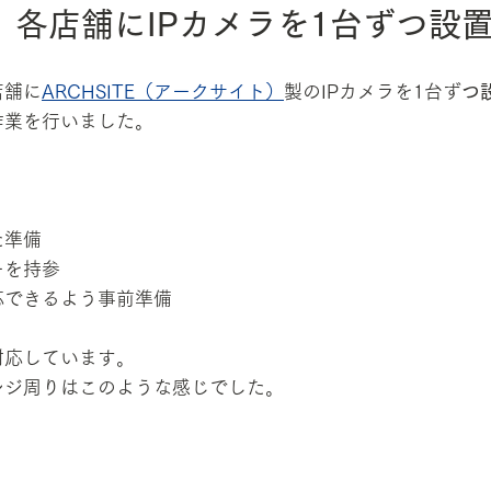
｜各店舗にIPカメラを1台ずつ設
店舗に
ARCHSITE（アークサイト）
製のIPカメラを1台ず
つ
作業を行いました。
た準備
ーを持参
応できるよう事前準備
対応しています。
レジ周りはこのような感じでした。