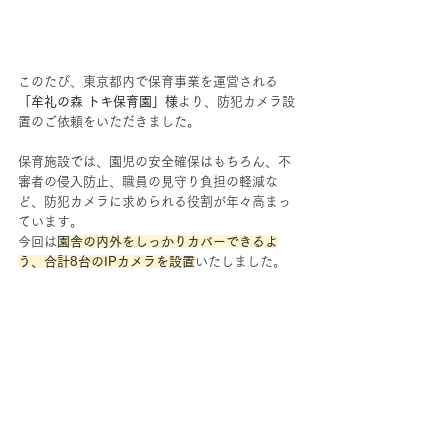
このたび、東京都内で保育事業を運営される
「牟礼の森 トキ保育園」様
より、防犯カメラ設
置のご依頼をいただきました。
保育施設では、園児の安全確保はもちろん、不
審者の侵入防止、職員の見守り負担の軽減な
ど、防犯カメラに求められる役割が年々高まっ
ています。
今回は
園舎の内外をしっかりカバーできるよ
う、合計8台のIPカメラを設置
いたしました。