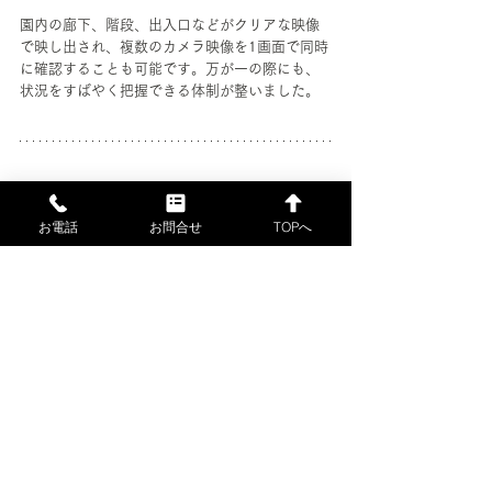
園内の廊下、階段、出入口などがクリアな映像
で映し出され、複数のカメラ映像を1画面で同時
に確認することも可能です。万が一の際にも、
状況をすばやく把握できる体制が整いました。
■保育施設の防犯はコウワ精巧製
作所へ
お電話
お問合せ
TOPへ
コウワ精巧製作所では、防犯設備士（第25-
34203号）の資格を持つスタッフが、
現場の状
況を一つひとつ確認したうえで最適な防犯プラ
ンをご提案
しています。
保育園・幼稚園をはじめ、教育・福祉施設の防
犯カメラ設置の実績も多数ございます。「どこ
に何台つければいいかわからない」「園の雰囲
気に合う設置をしたい」といったご相談も、お
気軽にお寄せください。