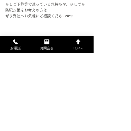
もしご予算等で迷っている気持ちや、
少しでも
防犯対策をお考えの方は
ぜひ弊社へお気軽にご相談ください☎✨
施工事例
お電話
お問合せ
TOPへ
すべて表示
最新記事