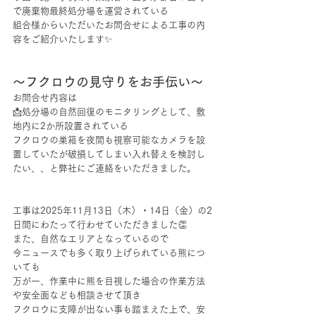
で廃棄物最終処分場を運営されている
組合様からいただいたお問合せによる工事の内
容をご紹介いたします✨
～フクロウの見守りをお手伝い～
お問合せ内容は
📩処分場の自然回復のモニタリングとして、敷
地内に2か所設置されている
フクロウの巣箱を夜間も視察可能なカメラを設
置していたが破損してしまい入れ替えを検討し
たい、、と弊社にご連絡をいただきました。
工事は2025年11月13日（木）・14日（金）の2
日間にわたって行わせていただきました👏
また、自然なエリアとなっているので
今ニュースでも多く取り上げられている熊につ
いても
万が一、作業中に熊を目視した場合の作業方法
や安全面なども相談させて頂き
フクロウに支障が出ない事も踏まえた上で、安