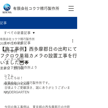
有限会社コウワ精巧製作所
記事
すべての新着記事
有限会社コウワ精巧製作所
すべての新着記事
2025年12月11日
【施工事例】西多摩郡日の出町にて
施工事例
フクロウ巣箱カメラの設置工事を行
メーカー紹介
いました🦉🌟
コウワ精巧製作所より
更新日：
2月9日
コラム
こんにちは！
有限会社コウワ精巧製作所です。
NURSING HOME
日頃よりご愛顧頂き、誠にありがとうございま
KINDERGARTEN
す。
今回の施工事例は、東京都の西多摩郡日の出町