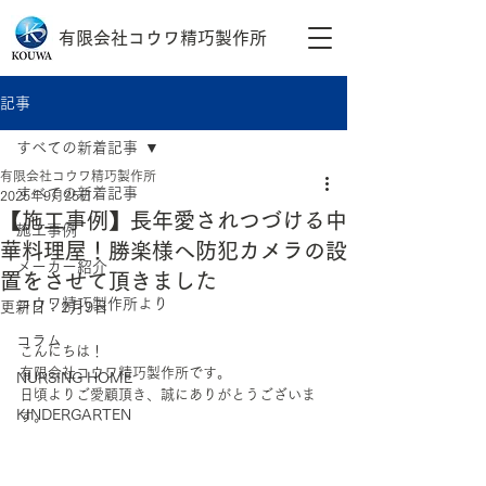
有限会社コウワ精巧製作所
記事
すべての新着記事
有限会社コウワ精巧製作所
すべての新着記事
2025年9月25日
【施工事例】長年愛されつづける中
施工事例
華料理屋！勝楽様へ防犯カメラの設
メーカー紹介
置をさせて頂きました
コウワ精巧製作所より
更新日：
2月9日
コラム
こんにちは！
有限会社コウワ精巧製作所です。
NURSING HOME
日頃よりご愛顧頂き、誠にありがとうございま
KINDERGARTEN
す。