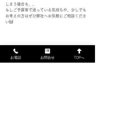
しまう場合も、、
もしご予算等で迷っている気持ちや、
少しでも
お考えの方はぜひ弊社へお気軽にご相談くださ
い
🙌
施工事例
お電話
お問合せ
TOPへ
すべて表示
最新記事