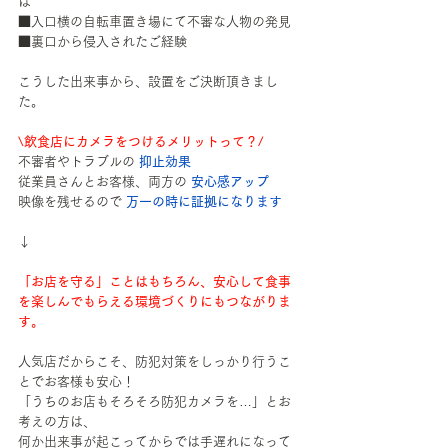
は
■入口横の自転車置き場にて不審な人物の発見
■裏口から侵入されたご経験
こうした出来事から、設置をご決断頂きまし
た。
\飲食店にカメラをつけるメリットって？/
不審者やトラブルの 
抑止効果
従業員さんとお客様、両方の 
安心感アップ
映像を残せるので 
万一の時に証拠になります
↓
「お店を守る」ことはもちろん、安心して食事
を楽しんでもらえる環境づくりにもつながりま
す。
人気店だからこそ、防犯対策をしっかり行うこ
とでお客様も安心！
「うちのお店もそろそろ防犯カメラを…」とお
考えの方は、
何か出来事が起こってからでは手遅れになって