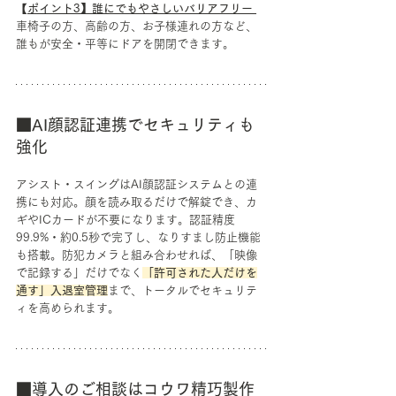
【
ポイント3】誰にでもやさしいバリアフリー 
車椅子の方、高齢の方、お子様連れの方など、
誰もが安全・平等にドアを開閉できます。
■AI顔認証連携でセキュリティも
強化
アシスト・スイングはAI顔認証システムとの連
携にも対応。顔を読み取るだけで解錠でき、カ
ギやICカードが不要になります。認証精度
99.9%・約0.5秒で完了し、なりすまし防止機能
も搭載。防犯カメラと組み合わせれば、「映像
で記録する」だけでなく
「許可された人だけを
通す」入退室管理
まで、トータルでセキュリテ
ィを高められます。
■導入のご相談はコウワ精巧製作