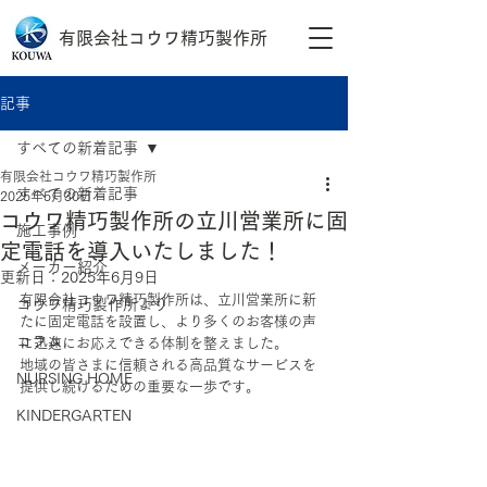
有限会社コウワ精巧製作所
記事
すべての新着記事
有限会社コウワ精巧製作所
すべての新着記事
2025年5月30日
コウワ精巧製作所の立川営業所に固
施工事例
定電話を導入いたしました！
メーカー紹介
更新日：
2025年6月9日
有限会社コウワ精巧製作所は、立川営業所に新
コウワ精巧製作所より
たに固定電話を設置し、より多くのお客様の声
コラム
に迅速にお応えできる体制を整えました。
地域の皆さまに信頼される高品質なサービスを
NURSING HOME
提供し続けるための重要な一歩です。
KINDERGARTEN