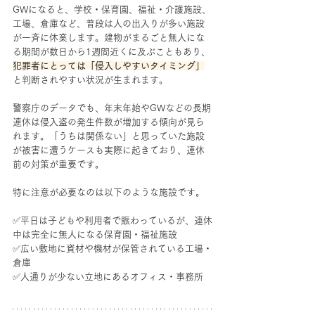
GWになると、学校・保育園、福祉・介護施設、
工場、倉庫など、普段は人の出入りが多い施設
が一斉に休業します。建物がまるごと無人にな
る期間が数日から1週間近くに及ぶこともあり、
犯罪者にとっては「侵入しやすいタイミング」
と判断されやすい状況が生まれます。
警察庁のデータでも、年末年始やGWなどの長期
連休は侵入盗の発生件数が増加する傾向が見ら
れます。「うちは関係ない」と思っていた施設
が被害に遭うケースも実際に起きており、連休
前の対策が重要です。
特に注意が必要なのは以下のような施設です。
✅平日は子どもや利用者で賑わっているが、連休
中は完全に無人になる保育園・福祉施設
✅広い敷地に資材や機材が保管されている工場・
倉庫
✅人通りが少ない立地にあるオフィス・事務所