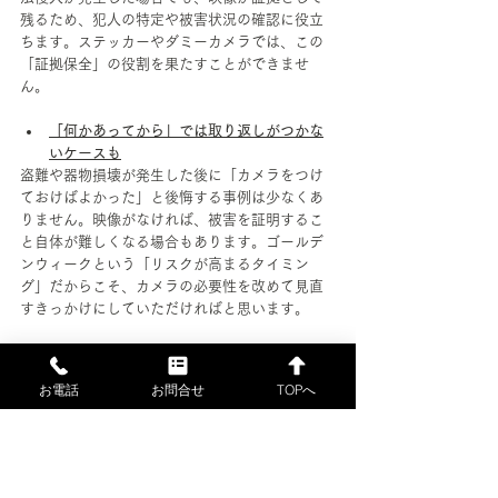
残るため、犯人の特定や被害状況の確認に役立
ちます。ステッカーやダミーカメラでは、この
「証拠保全」の役割を果たすことができませ
ん。
「何かあってから」では取り返しがつかな
いケースも
盗難や器物損壊が発生した後に「カメラをつけ
ておけばよかった」と後悔する事例は少なくあ
りません。映像がなければ、被害を証明するこ
と自体が難しくなる場合もあります。ゴールデ
ンウィークという「リスクが高まるタイミン
グ」だからこそ、カメラの必要性を改めて見直
すきっかけにしていただければと思います。
お電話
お問合せ
TOPへ
■連休前に一度、自社の防犯環境
を見直してみよう
最後に、GW前に確認しておきたいポイントをチ