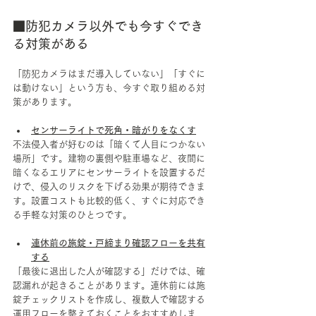
■防犯カメラ以外でも今すぐでき
る対策がある
「防犯カメラはまだ導入していない」「すぐに
は動けない」という方も、今すぐ取り組める対
策があります。
センサーライトで死角・暗がりをなくす
不法侵入者が好むのは「暗くて人目につかない
場所」です。建物の裏側や駐車場など、夜間に
暗くなるエリアにセンサーライトを設置するだ
けで、侵入のリスクを下げる効果が期待できま
す。設置コストも比較的低く、すぐに対応でき
る手軽な対策のひとつです。
連休前の施錠・戸締まり確認フローを共有
する
「最後に退出した人が確認する」だけでは、確
認漏れが起きることがあります。連休前には施
錠チェックリストを作成し、複数人で確認する
運用フローを整えておくことをおすすめしま