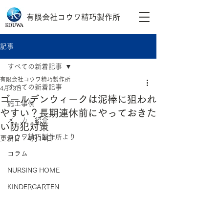
有限会社コウワ精巧製作所
記事
すべての新着記事
有限会社コウワ精巧製作所
すべての新着記事
4月13日
ゴールデンウィークは泥棒に狙われ
施工事例
やすい？長期連休前にやっておきた
メーカー紹介
い防犯対策
コウワ精巧製作所より
更新日：
4月14日
コラム
NURSING HOME
KINDERGARTEN